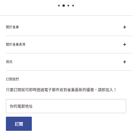
關於雀巢
雀巢集團起源於1866年的瑞士，目前是全球領先的「營養、健康、
幸福生活」企業。雀巢的目標是「我們充分發掘食品的力量，提升
關於雀巢香港
每個個體的生活品質，無論現在還是未來」。
關於雀巢香港
資訊
雀巢香港創造共享價值
聯絡我們
付款及送貨
私隱聲明
訂閱我們
退貨或更換
註冊NESCAFÉ® Dolce Gusto®咖啡機
常見問題
只要訂閱就可即時透過電子郵件收到雀巢最新的優惠，請即加入！
條款及細則
雀巢會員獎賞
你的電郵地址
澳門地區送貨
訂閱