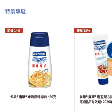
特價專區
節省 14%
節省 12%
雀巢® 鷹嘜® 煉奶原味樽裝 450克
雀巢® 鷹嘜® 輕盈配方甜奶
克)(產品有效期: 2026