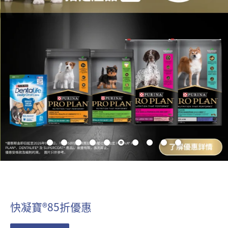
快凝寶®85折優惠