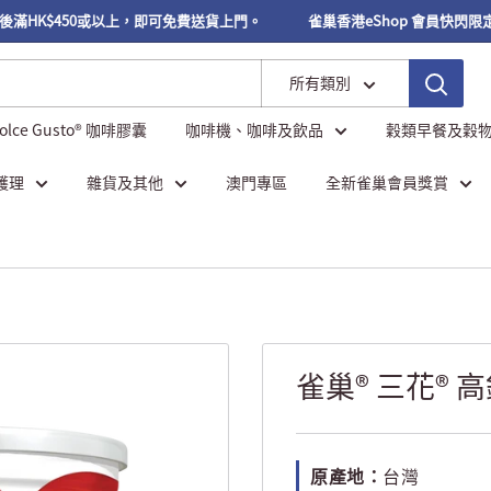
HK$450或以上，即可免費送貨上門。
雀巢香港eShop 會員快閃限定優惠 【
所有類別
Dolce Gusto® 咖啡膠囊
咖啡機、咖啡及飲品
穀類早餐及穀
護理
雜貨及其他
澳門專區
全新雀巢會員獎賞
雀巢® 三花® 
原產地：
台灣