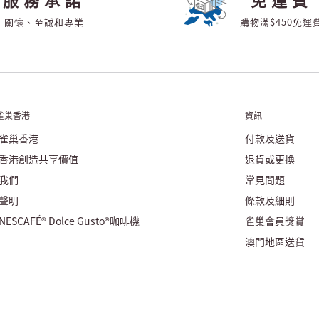
關懷、至誠和專業
購物滿$450免運
雀巢香港
資訊
雀巢香港
付款及送貨
香港創造共享價值
退貨或更換
我們
常見問題
聲明
條款及細則
ESCAFÉ® Dolce Gusto®咖啡機
雀巢會員獎賞
澳門地區送貨