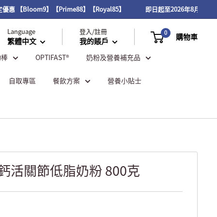
Bloom9】【Prime88】【Royal85】
即日起至2026年8月31日，VI
Language
登入/註冊
0
購物車
繁體中文
我的賬戶
物棒
OPTIFAST®
奶粉及營養補充品
自取專區
餐飲方案
營養小貼士
高鈣活關節低脂奶粉 800克