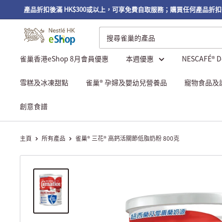
區】產品折扣後滿 HK$300或以上，可享免費自取服務；購買任何產品折扣後滿
雀巢香港eShop 8月會員優惠
本週優惠
NESCAFÉ® 
雪糕及冰凍甜點
雀巢® 孕婦及嬰幼兒營養品
寵物食品及
創意食譜
主頁
所有產品
雀巢® 三花® 高鈣活關節低脂奶粉 800克