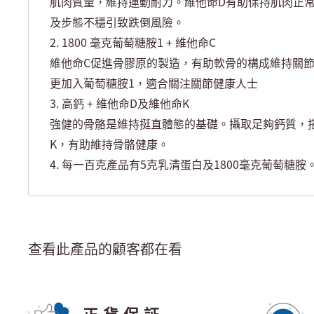
肌肉質量，維持運動耐力。維他命D有助保持肌肉正
及步態不穩引致跌倒風險。
2. 1800 毫克葡萄糖胺1 + 維他命C
維他命C促進骨膠原的製造，有助軟骨的構成維持關節
更加入葡萄糖胺1，適合關注關節健康人士
3. 高鈣 + 維他命D及維他命K
強健的骨骼是維持挺直體態的基礎。攝取足夠鈣質，
K，有助維持骨骼健康。
4. 每一百克產品有5克乳清蛋白及1800毫克葡萄糖胺
查看此產品的顧客都在看
正貨保証