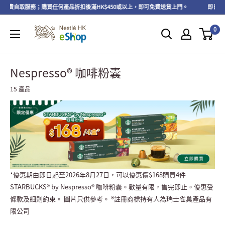
享免費自取服務；購買任何產品折扣後滿HK$450或以上，即可免費送貨上門。
即日起至2
0
Nespresso® 咖啡粉囊
15 產品
*優惠期由即日起至2026年8月27日，可以優惠價$168購買4件
STARBUCKS® by Nespresso® 咖啡粉囊。數量有限，售完即止。優惠受
條款及細則約束。 圖片只供參考。 ®註冊商標持有人為瑞士雀巢產品有
限公司