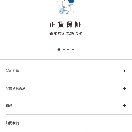
正貨保証
雀巢香港為您承諾
關於雀巢
雀巢集團起源於1866年的瑞士，目前是全球領先的「營養、健康、
幸福生活」企業。雀巢的目標是「我們充分發掘食品的力量，提升
關於雀巢香港
每個個體的生活品質，無論現在還是未來」。
關於雀巢香港
資訊
雀巢香港創造共享價值
聯絡我們
付款及送貨
私隱聲明
訂閱我們
退貨或更換
註冊NESCAFÉ® Dolce Gusto®咖啡機