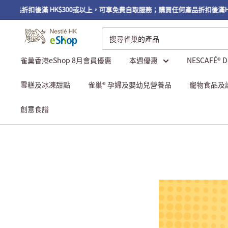
後滿 HK$300或以上，可享免費自取服務；購買任何產品折扣後滿HK$450
雀巢香港eShop 8月會員優惠
本週優惠
NESCAFÉ® 
雪糕及冰凍甜點
雀巢® 孕婦及嬰幼兒營養品
寵物食品及
創意食譜