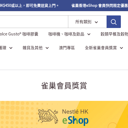
或以上，即可免費送貨上門。
雀巢香港eShop 會員快閃限定優惠 【Bloom9】
所有類別
Dolce Gusto® 咖啡膠囊
咖啡機、咖啡及飲品
穀類早餐及穀
護理
雜貨及其他
澳門專區
全新雀巢會員獎賞
雀巢會員獎賞