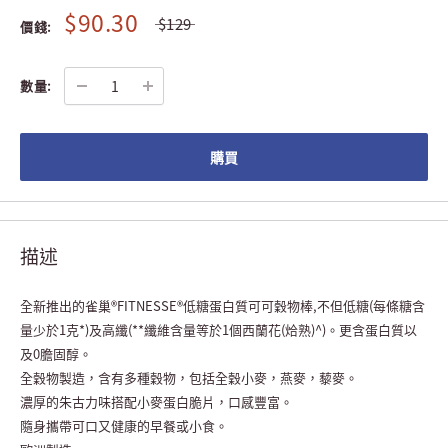
$90.30
$129
價錢:
數量:
購買
描述
全新推出的雀巢
®FITNESSE®
低糖蛋白質可可穀物棒
,
不但低糖
(
每條糖含
量少於
1
克
*)
及高纖
(**
纖維含量等於
1
個西蘭花
(
烚熟
)^)
。更含蛋白質以
及
0
膽固醇。
全穀物製造，含有多種穀物，包括全穀小麥，燕麥，藜麥。
濃厚的朱古力味搭配小麥蛋白脆片，口感豐富。
隨身攜帶可口又健康的早餐或小食。