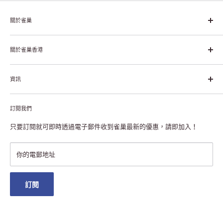
關於雀巢
雀巢集團起源於1866年的瑞士，目前是全球領先的「營養、健康、
幸福生活」企業。雀巢的目標是「我們充分發掘食品的力量，提升
關於雀巢香港
每個個體的生活品質，無論現在還是未來」。
關於雀巢香港
資訊
雀巢香港創造共享價值
聯絡我們
付款及送貨
私隱聲明
訂閱我們
退貨或更換
註冊NESCAFÉ® Dolce Gusto®咖啡機
常見問題
只要訂閱就可即時透過電子郵件收到雀巢最新的優惠，請即加入！
條款及細則
雀巢會員獎賞
你的電郵地址
澳門地區送貨
訂閱