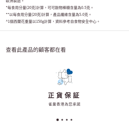
歐洲製造。
*
每食用分量
(20
克
)
計算，可可穀物棒糖含量為
0.5
克。
**
以每食用分量
(20
克
)
計算，產品纖維含量為
5.0
克。
^1
個西蘭花重量以
150g
計算，資料參考自食物安全中心。
查看此產品的顧客都在看
正貨保証
雀巢香港為您承諾