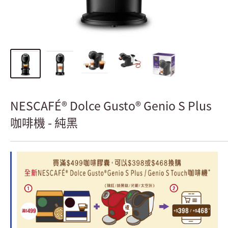
NESCAFÉ® Dolce Gusto® Genio S Plus
咖啡機 - 純黑