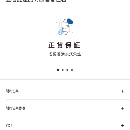
正貨保証
雀巢香港為您承諾
關於雀巢
雀巢集團起源於1866年的瑞士，目前是全球領先的「營養、健康、
幸福生活」企業。雀巢的目標是「我們充分發掘食品的力量，提升
關於雀巢香港
每個個體的生活品質，無論現在還是未來」。
關於雀巢香港
資訊
雀巢香港創造共享價值