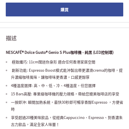
購買
描述
NESCAFÉ® Dolce Gusto® Genio S Plus咖啡機 - 純黑 (LED控制環)
極致纖巧: 11cm闊迷你身形 適合任何香港家居空間
創新功能: Espresso Boost模式能沖製出帶更濃滑crema的咖啡，提
升濃縮咖啡風味，讓咖啡味更香濃，口感更醇厚
4種温度選擇: 高、中、低、冷、4種溫度，任您選擇
15 Bars高壓: 專業級咖啡機的壓力規格，帶給您媲美咖啡店的享受
一按即沖: 瞬間加熱系統，最快30秒即可暢享香醇Espresso ，方便省
時
享受超過20種美味飲品，從經典Cappuccino、Espresso、到香濃朱
古力飲品，滿足全家人味蕾！