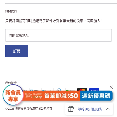
聯絡我們
付款及送貨
私隱聲明
訂閱我們
退貨或更換
註冊NESCAFÉ® Dolce Gusto®咖啡機
常見問題
只要訂閱就可即時透過電子郵件收到雀巢最新的優惠，請即加入！
條款及細則
雀巢會員獎賞
你的電郵地址
澳門地區送貨
訂閱
我們接受
© 2026 版權屬雀巢香港有限公司所有