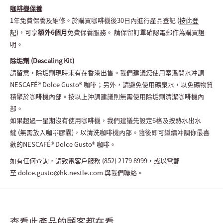
咖啡機保養
1年免費保養及維修。於購買咖啡機後
30
日內進行產品登記 (
按此登
記
)，可享
額外
6
個月
免費保養服務。
請保留訂單確認電郵作為購買證
明。
除垢劑 (Descaling Kit)
請留意，除垢劑
現時未有在香港出售。
我們建議您使用室溫開水冲調
NESCAFÉ® Dolce Gusto®
咖啡；另外，請避免使用礦泉水，以免礦物質
積聚於咖啡機內部。按以上沖調建議則無需使用除垢劑清潔咖啡機內
部。
如果超過一星期沒有使用咖啡機，我們建議先設定
6
格及按熱水出水
鍵
(
無需放入咖啡膠囊
)
，以清洗咖啡機內部。隨後即可繼續冲調你最喜
歡的
NESCAFÉ® Dolce Gusto®
咖啡。
如有任何查詢，請致電客戶服務
(852) 2179 8999
，
或以電郵
至
dolce.gusto@hk.nestle.com 與
我們聯絡。
查看此產品的顧客都在看