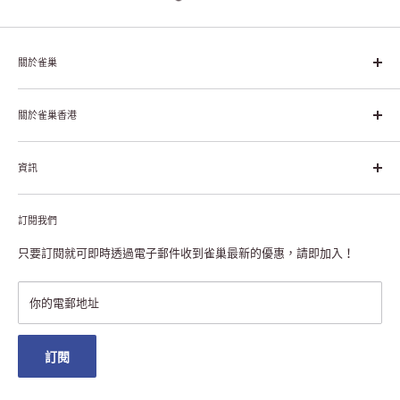
關於雀巢
雀巢集團起源於1866年的瑞士，目前是全球領先的「營養、健康、
幸福生活」企業。雀巢的目標是「我們充分發掘食品的力量，提升
關於雀巢香港
每個個體的生活品質，無論現在還是未來」。
關於雀巢香港
資訊
雀巢香港創造共享價值
聯絡我們
付款及送貨
私隱聲明
訂閱我們
退貨或更換
註冊NESCAFÉ® Dolce Gusto®咖啡機
常見問題
只要訂閱就可即時透過電子郵件收到雀巢最新的優惠，請即加入！
條款及細則
雀巢會員獎賞
你的電郵地址
澳門地區送貨
訂閱