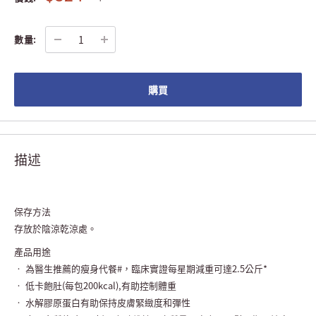
數量:
購買
描述
保存方法
存放於陰涼乾涼處。
產品用途
• 為醫生推薦的瘦身代餐#，臨床實證每星期減重可達2.5公斤*
• 低卡飽肚(每包200kcal),有助控制體重
• 水解膠原蛋白有助保持皮膚緊緻度和彈性