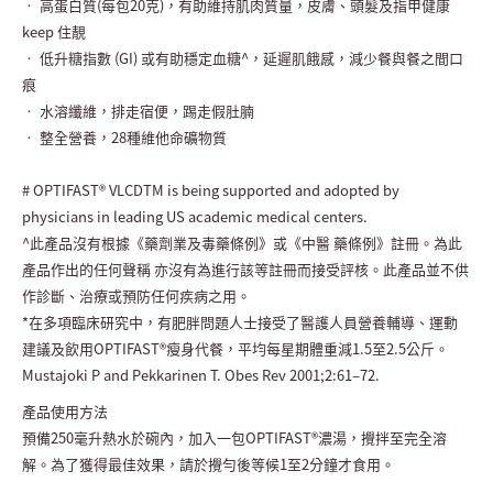
• 高蛋白質(每包20克)，有助維持肌肉質量，皮膚、頭髮及指甲健康
keep 住靚
• 低升糖指數 (GI) 或有助穩定血糖^，延遲肌餓感，減少餐與餐之間口
痕
• 水溶纖維，排走宿便，踢走假肚腩
• 整全營養，28種維他命礦物質
# OPTIFAST® VLCDTM is being supported and adopted by
physicians in leading US academic medical centers.
^此產品沒有根據《藥劑業及毒藥條例》或《中醫 藥條例》註冊。為此
產品作出的任何聲稱 亦沒有為進行該等註冊而接受評核。此產品並不供
作診斷、治療或預防任何疾病之用。
*在多項臨床研究中，有肥胖問題人士接受了醫護人員營養輔導、運動
建議及飲用OPTIFAST®瘦身代餐，平均每星期體重減1.5至2.5公斤。
Mustajoki P and Pekkarinen T. Obes Rev 2001;2:61–72.
產品使用方法
預備250毫升熱水於碗內，加入一包OPTIFAST®濃湯，攪拌至完全溶
解。為了獲得最佳效果，請於攪勻後等候1至2分鐘才食用。