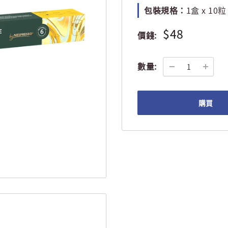
包裝規格：
1盒 x 10粒
$48
價錢:
數量:
購買