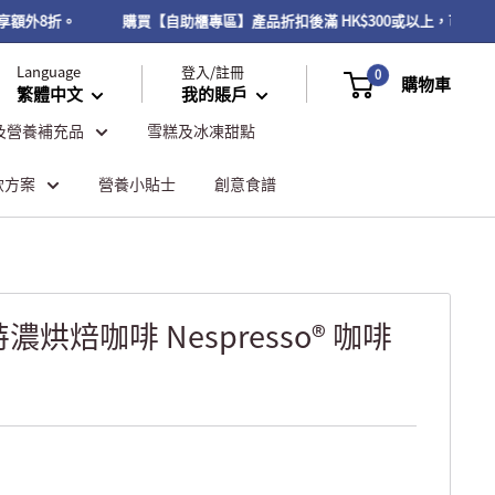
享額外8折。
購買【自助櫃專區】產品折扣後滿 HK$300或以上，可享免
Language
登入/註冊
0
購物車
繁體中文
我的賬戶
及營養補充品
雪糕及冰凍甜點
飲方案
營養小貼士
創意食譜
烘焙咖啡 Nespresso® 咖啡