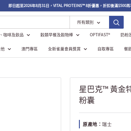
即日起至2026年8月31日，VITAL PROTEINS™ 8折優惠，折扣後滿$500再
所有類別
、咖啡及飲品
穀類早餐及穀物棒
OPTIFAST®
奶粉
其他
澳門專區
全新雀巢會員獎賞
自取專區
餐
星巴克™ 黃金特濃
粉囊
原產地：
瑞士