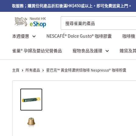
免費自取服務；購買任何產品折扣後滿HK$450或以上，即可免費送貨上門。
本週優惠
NESCAFÉ® Dolce Gusto® 咖啡膠囊
咖啡機
雀巢® 孕婦及嬰幼兒營養品
寵物食品及護理
雜貨及
主頁
所有產品
星巴克™ 黃金特濃烘焙咖啡 Nespresso® 咖啡粉囊