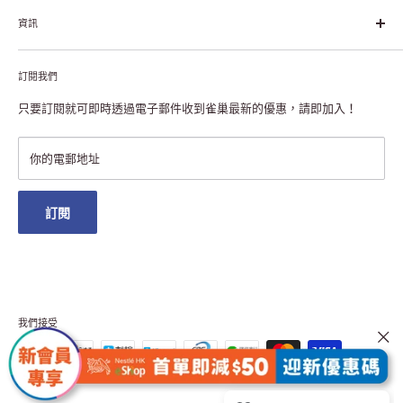
關於雀巢香港
資訊
雀巢香港創造共享價值
聯絡我們
付款及送貨
私隱聲明
訂閱我們
退貨或更換
註冊NESCAFÉ® Dolce Gusto®咖啡機
常見問題
只要訂閱就可即時透過電子郵件收到雀巢最新的優惠，請即加入！
條款及細則
雀巢會員獎賞
你的電郵地址
澳門地區送貨
訂閱
我們接受