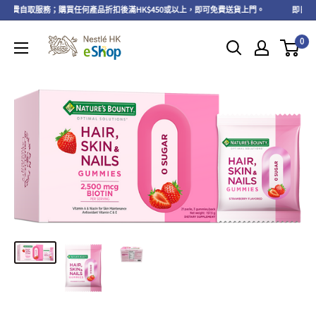
享免費自取服務；購買任何產品折扣後滿HK$450或以上，即可免費送貨上門。
即日起至
0