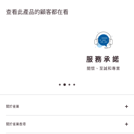
查看此產品的顧客都在看
服務承諾
關懷、至誠和專業
關於雀巢
雀巢集團起源於1866年的瑞士，目前是全球領先的「營養、健康、
幸福生活」企業。雀巢的目標是「我們充分發掘食品的力量，提升
關於雀巢香港
每個個體的生活品質，無論現在還是未來」。