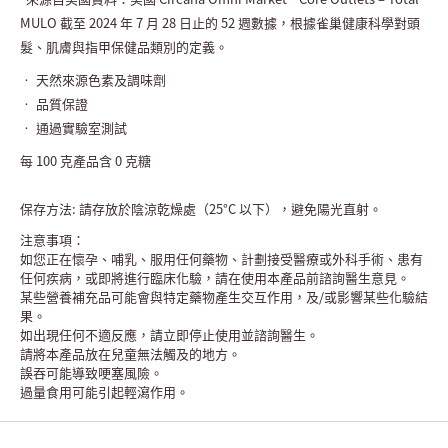
MULO 截至 2024 年 7 月 28 日止的 52 週數據，根據雀巢健康科學對頭
髮、肌膚與指甲保健品類別的定義。
• 天然來源色素及調味劑
• 品質保證
• 通過實驗室測試
每 100 克產品含 0 克糖
保存方法: 請存放於陰涼乾燥處（25°C 以下），避免陽光直射。
注意事項：
如您正在懷孕、哺乳、服用任何藥物、計劃接受醫療或外科手術、患有
任何疾病，或即將進行臨床化驗，請在使用本產品前諮詢醫生意見。
某些營養補充品可能會與特定藥物產生交互作用，及/或影響某些化驗結
果。
如出現任何不適反應，請立即停止使用並諮詢醫生。
請將本產品放在兒童無法觸及的地方。
誤吞可能導致哽塞風險。
過量食用可能引起輕瀉作用。