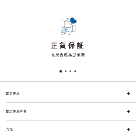
正貨保証
雀巢香港為您承諾
關於雀巢
雀巢集團起源於1866年的瑞士，目前是全球領先的「營養、健康、
幸福生活」企業。雀巢的目標是「我們充分發掘食品的力量，提升
關於雀巢香港
每個個體的生活品質，無論現在還是未來」。
關於雀巢香港
資訊
雀巢香港創造共享價值