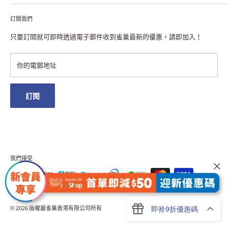
聯絡我們
付款及送貨
私隱聲明
訂閱我們
退貨或更換
註冊NESCAFÉ® Dolce Gusto®咖啡機
常見問題
只要訂閱就可即時透過電子郵件收到雀巢最新的優惠，請即加入！
條款及細則
雀巢會員獎賞
你的電郵地址
澳門地區送貨
訂閱
我們接受
© 2026 版權屬雀巢香港有限公司所有