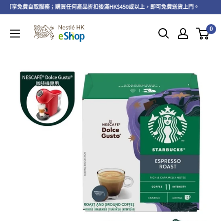
上，可享免費自取服務；購買任何產品折扣後滿HK$450或以上，即可免費送貨上門。
即
0