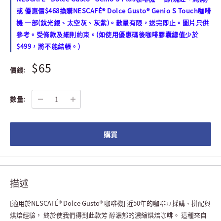
或 優惠價$468換購NESCAFÉ® Dolce Gusto® Genio S Touch咖啡
機 一部(鈦光銀、太空灰、灰紫)。數量有限，送完即止。圖片只供
參考。受條款及細則約束。(如使用優惠碼後咖啡膠囊總值少於
$499，將不能結帳。)
$65
價錢:
數量:
購買
描述
[適用於NESCAFÉ® Dolce Gusto® 咖啡機] 近50年的咖啡豆採購、拼配與
烘焙經驗， 終於使我們得到此款芳 醇濃郁的濃縮烘焙咖啡。 這種來自