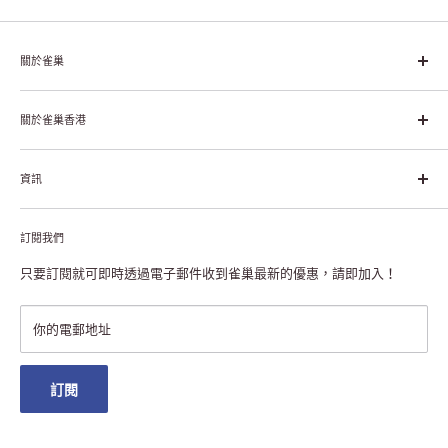
關於雀巢
雀巢集團起源於1866年的瑞士，目前是全球領先的「營養、健康、
幸福生活」企業。雀巢的目標是「我們充分發掘食品的力量，提升
關於雀巢香港
每個個體的生活品質，無論現在還是未來」。
關於雀巢香港
資訊
雀巢香港創造共享價值
聯絡我們
付款及送貨
私隱聲明
訂閱我們
退貨或更換
註冊NESCAFÉ® Dolce Gusto®咖啡機
常見問題
只要訂閱就可即時透過電子郵件收到雀巢最新的優惠，請即加入！
條款及細則
雀巢會員獎賞
你的電郵地址
澳門地區送貨
訂閱