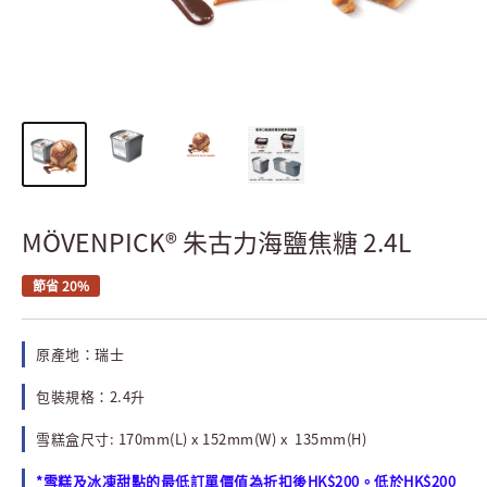
MÖVENPICK® 朱古力海鹽焦糖 2.4L
節省 20%
原產地：瑞士
包裝規格：2.4升
雪糕盒尺寸: 170mm(L) x 152mm(W) x 135mm(H)
*雪糕及冰凍甜點的最低訂單價值為折扣後HK$200。低於HK$200