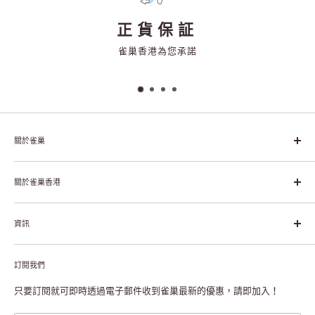
正貨保証
雀巢香港為您承諾
關於雀巢
雀巢集團起源於1866年的瑞士，目前是全球領先的「營養、健康、
幸福生活」企業。雀巢的目標是「我們充分發掘食品的力量，提升
關於雀巢香港
每個個體的生活品質，無論現在還是未來」。
關於雀巢香港
資訊
雀巢香港創造共享價值
聯絡我們
付款及送貨
私隱聲明
訂閱我們
退貨或更換
註冊NESCAFÉ® Dolce Gusto®咖啡機
常見問題
只要訂閱就可即時透過電子郵件收到雀巢最新的優惠，請即加入！
條款及細則