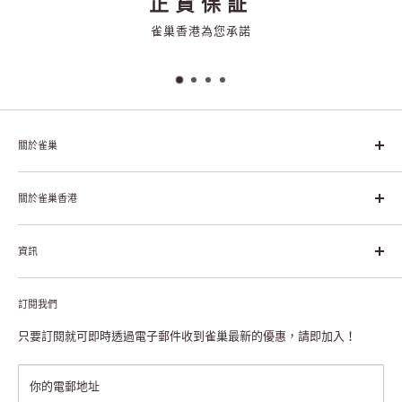
正貨保証
雀巢香港為您承諾
關於雀巢
雀巢集團起源於1866年的瑞士，目前是全球領先的「營養、健康、
幸福生活」企業。雀巢的目標是「我們充分發掘食品的力量，提升
關於雀巢香港
每個個體的生活品質，無論現在還是未來」。
關於雀巢香港
資訊
雀巢香港創造共享價值
聯絡我們
付款及送貨
私隱聲明
訂閱我們
退貨或更換
註冊NESCAFÉ® Dolce Gusto®咖啡機
常見問題
只要訂閱就可即時透過電子郵件收到雀巢最新的優惠，請即加入！
條款及細則
雀巢會員獎賞
你的電郵地址