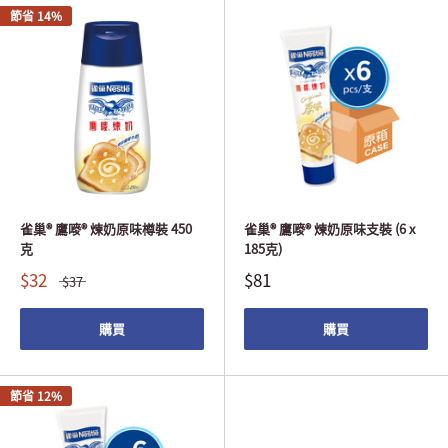
節省 14%
雀巢® 鷹嘜® 煉奶原味樽裝 450
雀巢® 鷹嘜® 煉奶原味支裝 (6 x
克
185克)
$32
$81
$37
購買
購買
節省 12%