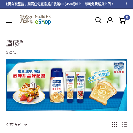
可享免費自取服務；購買任何產品折扣後滿HK$450或以上，即可免費送貨上門。
即日起
0
鷹嘜®
3 產品
排序方式