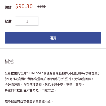
$90.30
$129
價錢:
數量:
購買
描述
全新推出的雀巢
®FITNESSE®
低糖蜂蜜味穀物棒
,
不但低糖
(
每條糖含量少
於
1
克
*)
及高纖
(**
纖維含量等於
1
個西蘭花
(
烚熟
)^)
。更含
0
膽固醇。
全穀物製造，含有多種穀物，包括全穀小麥，燕麥，藜麥。
蜂蜜口味搭配白朱古力粒，口感豐富。
隨身攜帶可口又健康的早餐或小食。