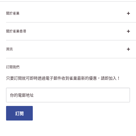
關於雀巢
雀巢集團起源於1866年的瑞士，目前是全球領先的「營養、健康、
幸福生活」企業。雀巢的目標是「我們充分發掘食品的力量，提升
關於雀巢香港
每個個體的生活品質，無論現在還是未來」。
關於雀巢香港
資訊
雀巢香港創造共享價值
聯絡我們
付款及送貨
私隱聲明
訂閱我們
退貨或更換
註冊NESCAFÉ® Dolce Gusto®咖啡機
常見問題
只要訂閱就可即時透過電子郵件收到雀巢最新的優惠，請即加入！
條款及細則
雀巢會員獎賞
你的電郵地址
澳門地區送貨
訂閱