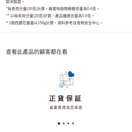
歐洲製造。
*
每食用分量
(20
克
)
計算，蜂蜜味穀物棒糖含量為
0.6
克。
**
以每食用分量
(20
克
)
計算，產品纖維含量為
5.0
克。
^ 1
個西蘭花重量以
150g
計算，資料參考自食物安全中心。
查看此產品的顧客都在看
正貨保証
雀巢香港為您承諾