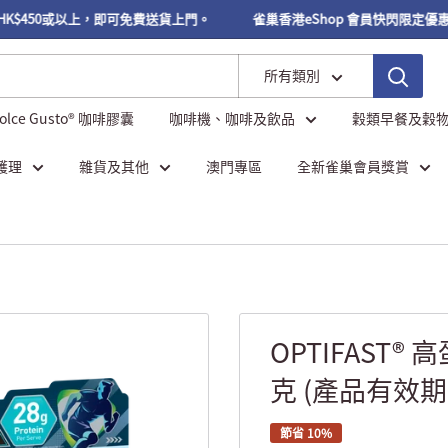
450或以上，即可免費送貨上門。
雀巢香港eShop 會員快閃限定優惠 【Blo
所有類別
Dolce Gusto® 咖啡膠囊
咖啡機、咖啡及飲品
穀類早餐及穀
護理
雜貨及其他
澳門專區
全新雀巢會員獎賞
OPTIFAST® 
克 (產品有效期至
節省 10%