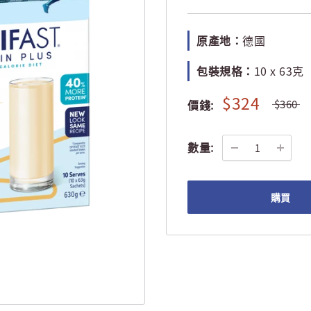
原產地：
德國
包裝規格：
10 x 63克
$324
價錢:
$360
數量:
購買