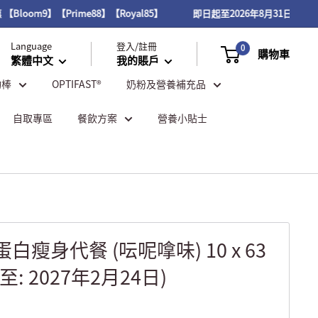
om9】【Prime88】【Royal85】
即日起至2026年8月31日，VITAL 
Language
登入/註冊
0
購物車
繁體中文
我的賬戶
物棒
OPTIFAST®
奶粉及營養補充品
自取專區
餐飲方案
營養小貼士
高蛋白瘦身代餐 (呍呢嗱味) 10 x 63
: 2027年2月24日)