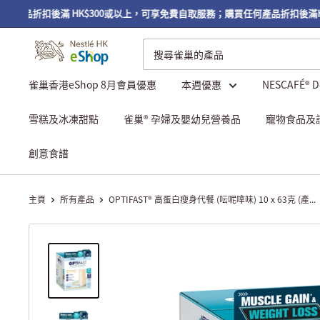
品折扣後滿 HK$300或以上，可享免費自取服務；購買任何產品折扣後滿HK$
雀巢香港eShop 8月會員優惠
本週優惠
NESCAFÉ® 
雪糕及冰凍甜點
雀巢® 孕婦及嬰幼兒營養品
寵物食品及
創意食譜
主頁
所有產品
OPTIFAST® 高蛋白瘦身代餐 (呍呢嗱味) 10 x 63克 (產...