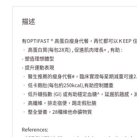
描述
有OPTIFAST ® 高蛋白瘦身代餐，再忙都可以ＫEEP 住
• 高蛋白質(每包28克) , 促進肌肉增長+ , 有助 :
- 塑造理想體型
- 提升運動表現
• 醫生推薦的瘦身代餐#，臨床實證每星期減重可達2.
• 低卡飽肚(每包約250kcal),有助控制體重
• 低升糖指數 (GI) 或有助穩定血糖^，延遲肌餓感
• 高纖維，排走宿便，踢走假肚腩
• 整全營養，28種維他命礦物質
References: