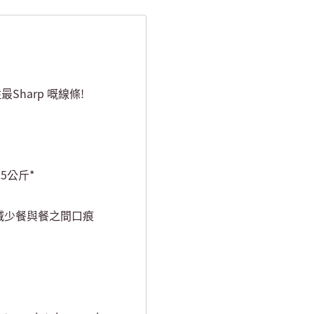
最Sharp 嘅線條!
5公斤*
，減少餐與餐之間口痕