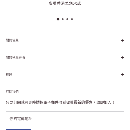
雀巢香港為您承諾
關於雀巢
雀巢集團起源於1866年的瑞士，目前是全球領先的「營養、健康、
幸福生活」企業。雀巢的目標是「我們充分發掘食品的力量，提升
關於雀巢香港
每個個體的生活品質，無論現在還是未來」。
關於雀巢香港
資訊
雀巢香港創造共享價值
聯絡我們
付款及送貨
私隱聲明
訂閱我們
退貨或更換
註冊NESCAFÉ® Dolce Gusto®咖啡機
常見問題
只要訂閱就可即時透過電子郵件收到雀巢最新的優惠，請即加入！
條款及細則
雀巢會員獎賞
你的電郵地址
澳門地區送貨