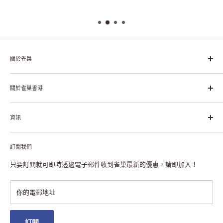
關於雀巢
雀巢集團起源於1866年的瑞士，目前是全球領先的「營養、健康、
幸福生活」企業。雀巢的目標是「我們充分發掘食品的力量，提升
關於雀巢香港
每個個體的生活品質，無論現在還是未來」。
關於雀巢香港
資訊
雀巢香港創造共享價值
聯絡我們
付款及送貨
私隱聲明
訂閱我們
退貨或更換
註冊NESCAFÉ® Dolce Gusto®咖啡機
常見問題
只要訂閱就可即時透過電子郵件收到雀巢最新的優惠，請即加入！
條款及細則
雀巢會員獎賞
你的電郵地址
澳門地區送貨
訂閱