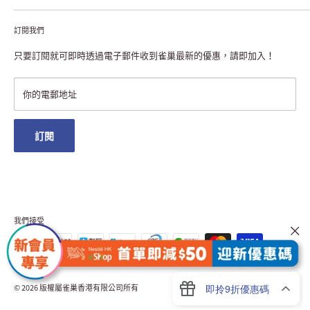
聯絡我們
付款及送貨
私隱聲明
訂閱我們
退貨或更換
註冊NESCAFÉ® Dolce Gusto®咖啡機
常見問題
只要訂閱就可即時透過電子郵件收到雀巢最新的優惠，請即加入！
條款及細則
雀巢會員獎賞
你的電郵地址
澳門地區送貨
訂閱
我們接受
© 2026 版權屬雀巢香港有限公司所有