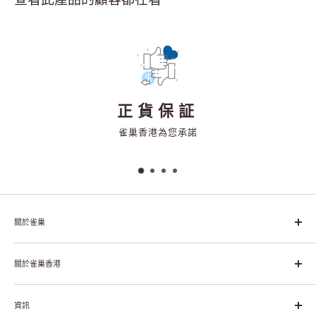
正貨保証
雀巢香港為您承諾
關於雀巢
雀巢集團起源於1866年的瑞士，目前是全球領先的「營養、健康、
幸福生活」企業。雀巢的目標是「我們充分發掘食品的力量，提升
關於雀巢香港
每個個體的生活品質，無論現在還是未來」。
關於雀巢香港
資訊
雀巢香港創造共享價值