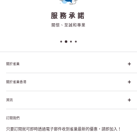
服務承諾
關懷、至誠和專業
關於雀巢
雀巢集團起源於1866年的瑞士，目前是全球領先的「營養、健康、
幸福生活」企業。雀巢的目標是「我們充分發掘食品的力量，提升
關於雀巢香港
每個個體的生活品質，無論現在還是未來」。
關於雀巢香港
資訊
雀巢香港創造共享價值
聯絡我們
付款及送貨
私隱聲明
訂閱我們
退貨或更換
註冊NESCAFÉ® Dolce Gusto®咖啡機
常見問題
只要訂閱就可即時透過電子郵件收到雀巢最新的優惠，請即加入！
條款及細則