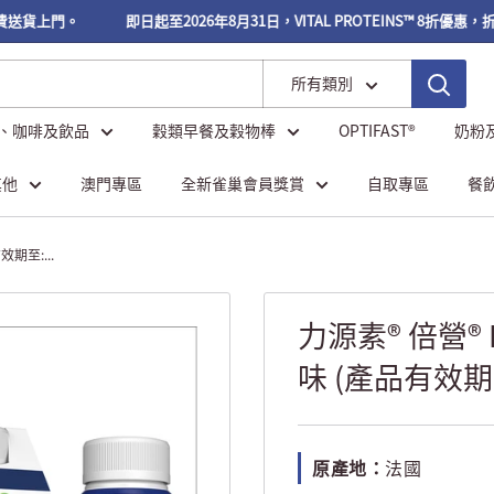
送貨上門。
即日起至2026年8月31日，VITAL PROTEINS™ 8折優惠，
所有類別
、咖啡及飲品
穀類早餐及穀物棒
OPTIFAST®
奶粉
其他
澳門專區
全新雀巢會員獎賞
自取專區
餐
期至:...
力源素® 倍營®
味 (產品有效期至
原產地：
法國