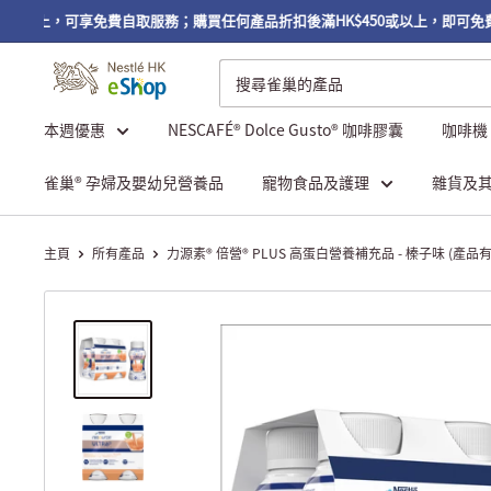
0或以上，可享免費自取服務；購買任何產品折扣後滿HK$450或以上，即可免費
本週優惠
NESCAFÉ® Dolce Gusto® 咖啡膠囊
咖啡機
雀巢® 孕婦及嬰幼兒營養品
寵物食品及護理
雜貨及
主頁
所有產品
力源素® 倍營® PLUS 高蛋白營養補充品 - 榛子味 (產品有效