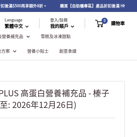
折扣後滿$500再享額外8折。
購買【自助櫃專區】產品折扣後滿 HK$300
Language
登入/註冊
0
購物車
繁體中文
我的賬戶
及營養補充品
雪糕及冰凍甜點
飲方案
營養小貼士
創意食譜
 PLUS 高蛋白營養補充品 - 榛子
: 2026年12月26日)