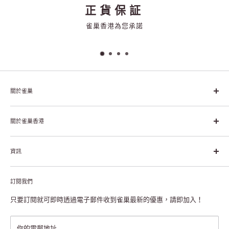
服務承諾
關懷、至誠和專業
關於雀巢
雀巢集團起源於1866年的瑞士，目前是全球領先的「營養、健康、
幸福生活」企業。雀巢的目標是「我們充分發掘食品的力量，提升
關於雀巢香港
每個個體的生活品質，無論現在還是未來」。
關於雀巢香港
資訊
雀巢香港創造共享價值
聯絡我們
付款及送貨
私隱聲明
訂閱我們
退貨或更換
註冊NESCAFÉ® Dolce Gusto®咖啡機
常見問題
只要訂閱就可即時透過電子郵件收到雀巢最新的優惠，請即加入！
條款及細則
雀巢會員獎賞
你的電郵地址