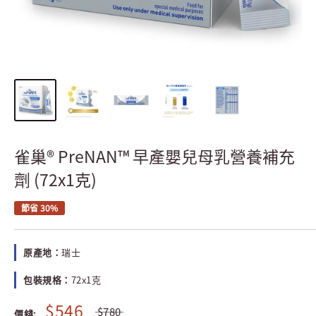
雀巢® PreNAN™ 早產嬰兒母乳營養補充
劑 (72x1克)
節省 30%
原產地：
瑞士
包裝規格：
72x1克
$546
$780
價錢: