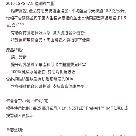
2010 ESPGHAN 建議的含量¹
• 臨床實證, 產品有助支持體重增加 : 平均體重每天增加 18.3克/公斤,
增幅符合建議並與子宮內生長速度相約並比其他同類型產品增長多1.5
克/公斤²⁻³
• 有助保持腸道良好狀態, 減少腸道發炎機會⁴
• 特殊醫療用途食品，需由醫護人員指導下使用
產品特點:
• 瑞士製造
• 提升母乳營養至早產和低出生體重嬰兒所需
• 100% 乳清水解蛋白: 有助消化及吸收
含必須脂肪酸以及有助腦眼發展的DHA
• 含多種維他命及礦物質, 支持寶寶健康生長
每盒含72小包，每包1克
標準使用比例 : 每25 毫升母乳 + 1包 NESTLE® PreNAN ™ HMF (1克), 或
按醫護人員指示
重要聲明: