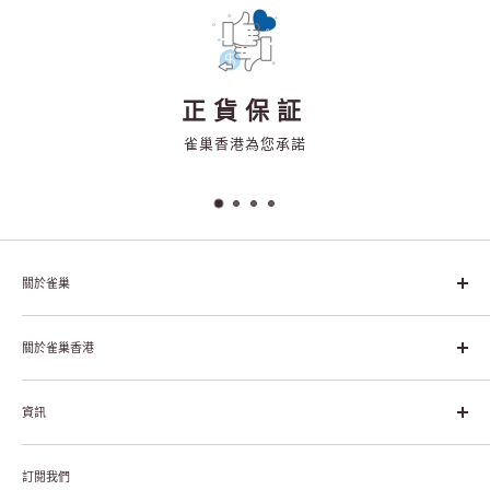
正貨保証
雀巢香港為您承諾
關於雀巢
雀巢集團起源於1866年的瑞士，目前是全球領先的「營養、健康、
幸福生活」企業。雀巢的目標是「我們充分發掘食品的力量，提升
關於雀巢香港
每個個體的生活品質，無論現在還是未來」。
關於雀巢香港
資訊
雀巢香港創造共享價值
聯絡我們
付款及送貨
私隱聲明
訂閱我們
退貨或更換