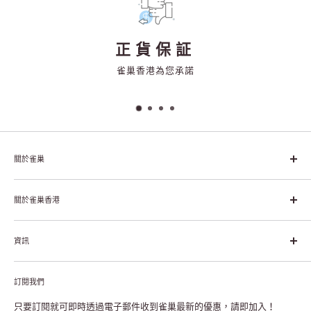
正貨保証
雀巢香港為您承諾
關於雀巢
雀巢集團起源於1866年的瑞士，目前是全球領先的「營養、健康、
幸福生活」企業。雀巢的目標是「我們充分發掘食品的力量，提升
關於雀巢香港
每個個體的生活品質，無論現在還是未來」。
關於雀巢香港
資訊
雀巢香港創造共享價值
聯絡我們
付款及送貨
私隱聲明
訂閱我們
退貨或更換
註冊NESCAFÉ® Dolce Gusto®咖啡機
常見問題
只要訂閱就可即時透過電子郵件收到雀巢最新的優惠，請即加入！