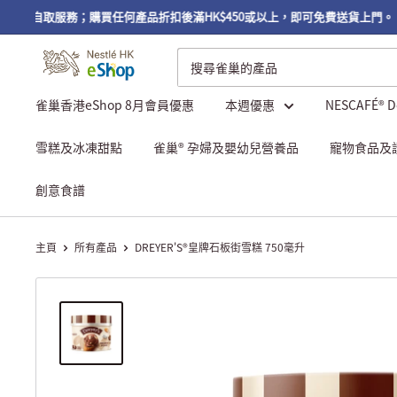
免費自取服務；購買任何產品折扣後滿HK$450或以上，即可免費送貨上門。
雀巢香港eShop 8月會員優惠
本週優惠
NESCAFÉ® 
雪糕及冰凍甜點
雀巢® 孕婦及嬰幼兒營養品
寵物食品及
創意食譜
主頁
所有產品
DREYER'S®皇牌石板街雪糕 750毫升