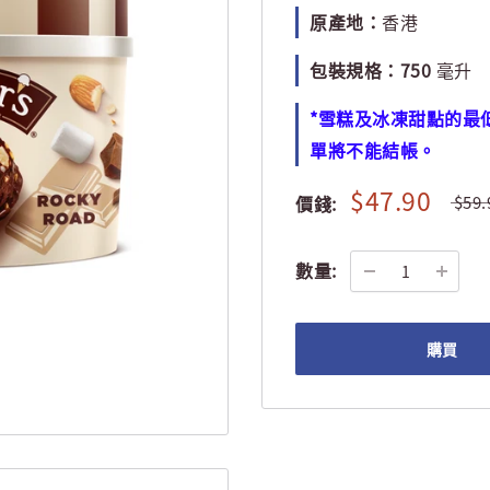
原產地：
香港
包裝規格：750
毫升
*雪糕及冰凍甜點的最低
單將不能結帳。
$47.90
價錢:
$59.
數量:
購買