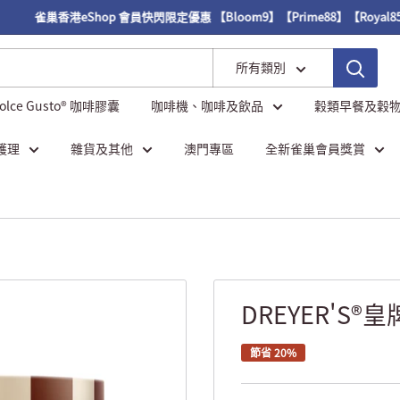
雀巢香港eShop 會員快閃限定優惠 【Bloom9】【Prime88】【Royal85】
所有類別
Dolce Gusto® 咖啡膠囊
咖啡機、咖啡及飲品
穀類早餐及穀
護理
雜貨及其他
澳門專區
全新雀巢會員獎賞
DREYER'S®
節省 20%