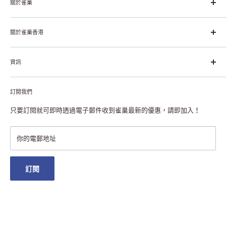
關於雀巢
雀巢集團起源於1866年的瑞士，目前是全球領先的「營養、健康、
幸福生活」企業。雀巢的目標是「我們充分發掘食品的力量，提升
關於雀巢香港
每個個體的生活品質，無論現在還是未來」。
關於雀巢香港
資訊
雀巢香港創造共享價值
聯絡我們
付款及送貨
私隱聲明
訂閱我們
退貨或更換
註冊NESCAFÉ® Dolce Gusto®咖啡機
常見問題
只要訂閱就可即時透過電子郵件收到雀巢最新的優惠，請即加入！
條款及細則
雀巢會員獎賞
你的電郵地址
澳門地區送貨
訂閱