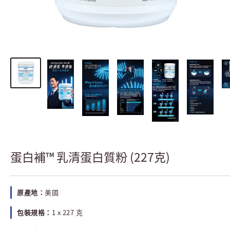
蛋白補™ 乳清蛋白質粉 (227克)
原產地：
美國
包裝規格：
1 x 227 克