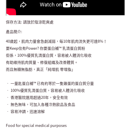
保存方法: 請放於陰涼乾爽處
產品簡介:
40歲起，肌肉力量會急劇減弱，每10年肌肉流失更可達8%！
要Keep住有Power? 你要蛋白補™ 乳清蛋白質粉
佢係，100%優質乳清蛋白質，容易被人體消化吸收
有助維持肌肉質量、修復組織及改善體質。
而且無糖無脂肪，真正「純增肌 零增脂」
• 一量匙蛋白補™ 已有約等於一隻雞蛋的蛋白質分量
• 100%優質乳清蛋白質，容易被人體消化吸收
• 香港醫院選用超過20年，安全有效
• 無色無味，可加入各種冷熱飲品及食品
• 容易沖調，迅速溶解
Food for special medical purposes