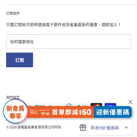
聯絡我們
付款及送貨
私隱聲明
訂閱我們
退貨或更換
註冊NESCAFÉ® Dolce Gusto®咖啡機
常見問題
只要訂閱就可即時透過電子郵件收到雀巢最新的優惠，請即加入！
條款及細則
雀巢會員獎賞
你的電郵地址
澳門地區送貨
訂閱
我們接受
© 2026 版權屬雀巢香港有限公司所有