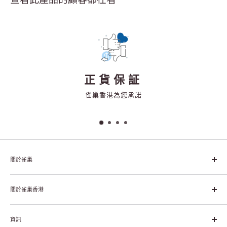
正貨保証
雀巢香港為您承諾
關於雀巢
雀巢集團起源於1866年的瑞士，目前是全球領先的「營養、健康、
幸福生活」企業。雀巢的目標是「我們充分發掘食品的力量，提升
關於雀巢香港
每個個體的生活品質，無論現在還是未來」。
關於雀巢香港
資訊
雀巢香港創造共享價值