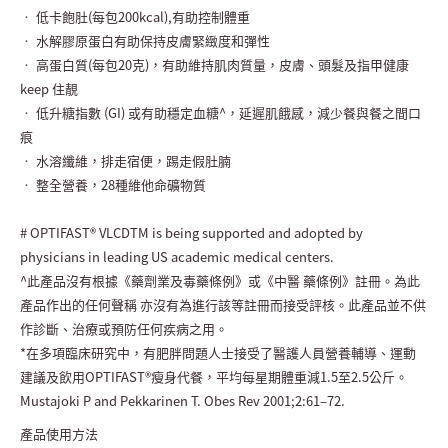
• 低卡飽肚(每包200kcal),有助控制體重
• 水解膠原蛋白有助保持皮膚緊緻度和彈性
• 高蛋白質(每包20克)，有助維持肌肉質量，皮膚、頭髮及指甲健康
keep 住靚
• 低升糖指數 (GI) 或有助穩定血糖^，延遲肌餓感，減少餐與餐之間口
痕
• 水溶纖維，排走宿便，踢走假肚腩
• 整全營養，28種維他命礦物質
# OPTIFAST® VLCDTM is being supported and adopted by
physicians in leading US academic medical centers.
^此產品沒有根據《藥劑業及毒藥條例》或《中醫 藥條例》註冊。為此
產品作出的任何聲稱 亦沒有為進行該等註冊而接受評核。此產品並不供
作診斷、治療或預防任何疾病之用。
*在多項臨床研究中，有肥胖問題人士接受了醫護人員營養輔導、運動
建議及飲用OPTIFAST®瘦身代餐，平均每星期體重減1.5至2.5公斤。
Mustajoki P and Pekkarinen T. Obes Rev 2001;2:61–72.
產品使用方法