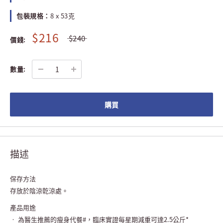
包裝規格：
8 x 53克
$216
$240
價錢:
數量:
購買
描述
保存方法
存放於陰涼乾涼處。
產品用途
• 為醫生推薦的瘦身代餐#，臨床實證每星期減重可達2.5公斤*