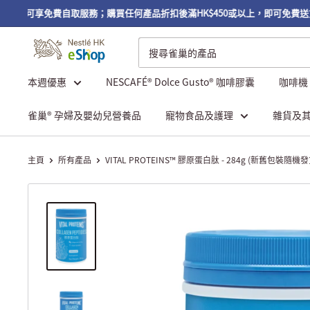
或以上，可享免費自取服務；購買任何產品折扣後滿HK$450或以上，即可免費送
本週優惠
NESCAFÉ® Dolce Gusto® 咖啡膠囊
咖啡機
雀巢® 孕婦及嬰幼兒營養品
寵物食品及護理
雜貨及
主頁
所有產品
VITAL PROTEINS™ 膠原蛋白肽 - 284g (新舊包裝隨機發