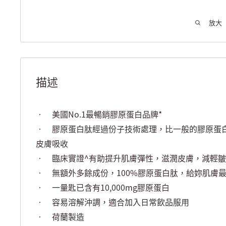
放大
描述
• 美國No.1最暢銷膠原蛋白品牌*
• 膠原蛋白肽經過份子技術處理，比一般的膠原蛋
皮膚吸收
• 臨床實證^有助提升肌膚彈性，滋潤皮膚，減輕
• 無額外多餘成份，100%膠原蛋白肽，給妳肌膚
• 一量匙已含有10,000mg膠原蛋白
• 容易溶解沖調，適合加入日常飲品服用
• 荷蘭製造