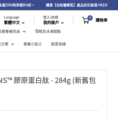
後滿$500再享額外8折。
購買【自助櫃專區】產品折扣後滿 HK$300或以
Language
登入/註冊
0
購物車
繁體中文
我的賬戶
及營養補充品
雪糕及冰凍甜點
飲方案
營養小貼士
創意食譜
EINS™ 膠原蛋白肽 - 284g (新舊包