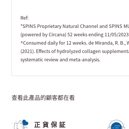
Ref:
*SPINS Proprietary Natural Channel and SPINS 
(powered by Circana) 52 weeks ending 11/05/2023
^Consumed daily for 12 weeks. de Miranda, R. B., We
(2021). Effects of hydrolyzed collagen supplementa
systematic review and meta-analysis.
查看此產品的顧客都在看
正貨保証