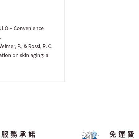
MULO + Convenience
.
imer, P., & Rossi, R. C.
tion on skin aging: a
服務承諾
免運費