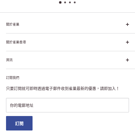
關於雀巢
雀巢集團起源於1866年的瑞士，目前是全球領先的「營養、健康、
幸福生活」企業。雀巢的目標是「我們充分發掘食品的力量，提升
關於雀巢香港
每個個體的生活品質，無論現在還是未來」。
關於雀巢香港
資訊
雀巢香港創造共享價值
聯絡我們
付款及送貨
私隱聲明
訂閱我們
退貨或更換
註冊NESCAFÉ® Dolce Gusto®咖啡機
常見問題
只要訂閱就可即時透過電子郵件收到雀巢最新的優惠，請即加入！
條款及細則
雀巢會員獎賞
你的電郵地址
澳門地區送貨
訂閱