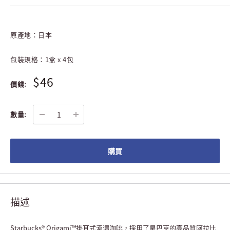
原產地：
日本
包裝規格：1盒 x 4包
$46
價錢:
數量:
購買
描述
Starbucks® Origami™掛耳式滴漏咖啡，採用了星巴克的高品質阿拉比