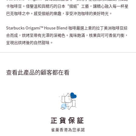
卡咖啡豆。借鑒溫和與精巧的日本“摺紙”工藝，讓精心融入每一杯星
巴克咖啡之中。感受摺紙的樂趣，享受沖泡咖啡的美好時光。
Starbucks Origami™ House Blend 咖啡嚴選上乘的拉丁美洲咖啡豆綜
合而成，烘烤至帶有光澤的深褐色。風味飽滿，核果與可可香氣均衡，
呈現出烘烤後的自然甜味。
查看此產品的顧客都在看
正貨保証
雀巢香港為您承諾