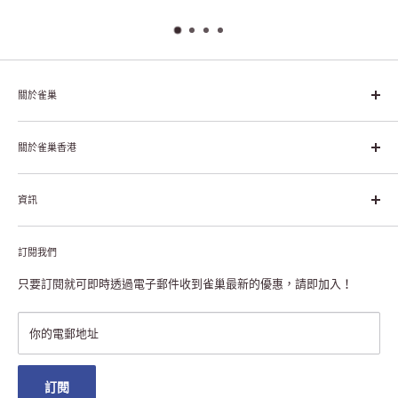
關於雀巢
雀巢集團起源於1866年的瑞士，目前是全球領先的「營養、健康、
幸福生活」企業。雀巢的目標是「我們充分發掘食品的力量，提升
關於雀巢香港
每個個體的生活品質，無論現在還是未來」。
關於雀巢香港
資訊
雀巢香港創造共享價值
聯絡我們
付款及送貨
私隱聲明
訂閱我們
退貨或更換
註冊NESCAFÉ® Dolce Gusto®咖啡機
常見問題
只要訂閱就可即時透過電子郵件收到雀巢最新的優惠，請即加入！
條款及細則
雀巢會員獎賞
你的電郵地址
澳門地區送貨
訂閱