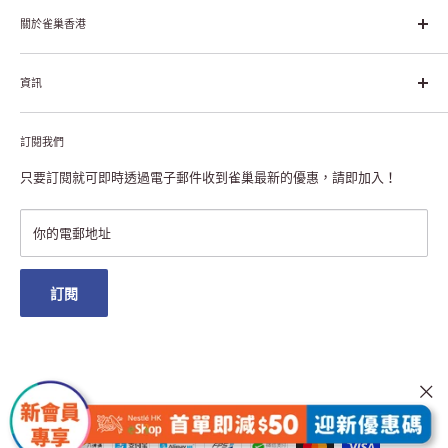
幸福生活」企業。雀巢的目標是「我們充分發掘食品的力量，提升
關於雀巢香港
每個個體的生活品質，無論現在還是未來」。
關於雀巢香港
資訊
雀巢香港創造共享價值
聯絡我們
付款及送貨
私隱聲明
訂閱我們
退貨或更換
註冊NESCAFÉ® Dolce Gusto®咖啡機
常見問題
只要訂閱就可即時透過電子郵件收到雀巢最新的優惠，請即加入！
條款及細則
雀巢會員獎賞
你的電郵地址
澳門地區送貨
訂閱
我們接受