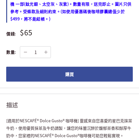
機 一部(鈦光銀、太空灰、灰紫)。數量有限，送完即止。圖片只供
參考。受條款及細則約束。(如使用優惠碼後咖啡膠囊總值少於
$499，將不能結帳。)
$65
價錢:
數量:
購買
描述
[適用於NESCAFÉ® Dolce Gusto® 咖啡機] 靈感來自您喜愛的星巴克抹茶
牛奶，使用優質抹茶及牛奶調製，讓您的味蕾沉醉於馥郁茶香和醇厚牛
奶中，您家裡的NESCAFÉ® Dolce Gusto®咖啡機可助您輕鬆實現。