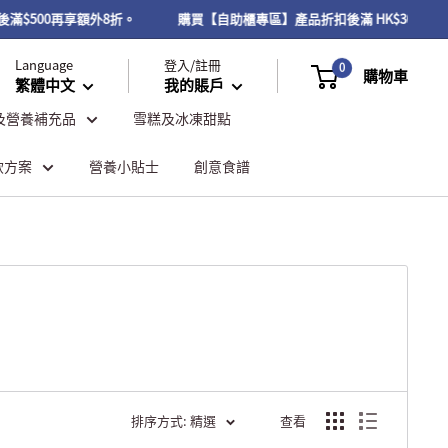
扣後滿$500再享額外8折。
購買【自助櫃專區】產品折扣後滿 HK$300或
Language
登入/註冊
0
購物車
繁體中文
我的賬戶
及營養補充品
雪糕及冰凍甜點
飲方案
營養小貼士
創意食譜
排序方式: 精選
查看