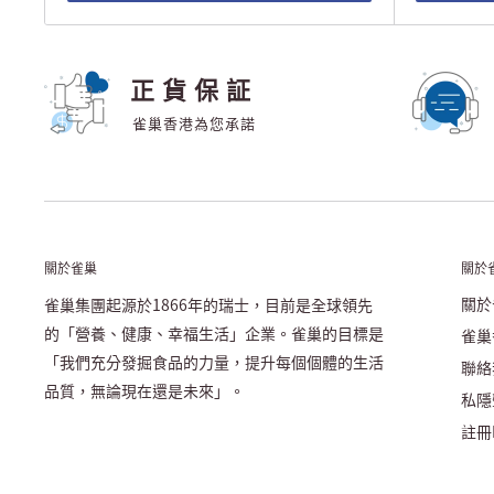
正貨保証
雀巢香港為您承諾
關於雀巢
關於
關於
雀巢集團起源於1866年的瑞士，目前是全球領先
的「營養、健康、幸福生活」企業。雀巢的目標是
雀巢
「我們充分發掘食品的力量，提升每個個體的生活
聯絡
品質，無論現在還是未來」。
私隱
註冊N