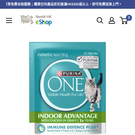
上，可享免費自取服務；購買任何產品折扣後滿HK$450或以上，即可免費送貨上門。
即
0