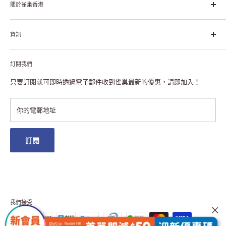
幸福生活」企業。雀巢的目標是「我們充分發掘食品的力量，提升
關於雀巢香港
每個個體的生活品質，無論現在還是未來」。
關於雀巢香港
資訊
雀巢香港創造共享價值
聯絡我們
付款及送貨
私隱聲明
訂閱我們
退貨或更換
註冊NESCAFÉ® Dolce Gusto®咖啡機
常見問題
只要訂閱就可即時透過電子郵件收到雀巢最新的優惠，請即加入！
條款及細則
雀巢會員獎賞
你的電郵地址
澳門地區送貨
訂閱
我們接受