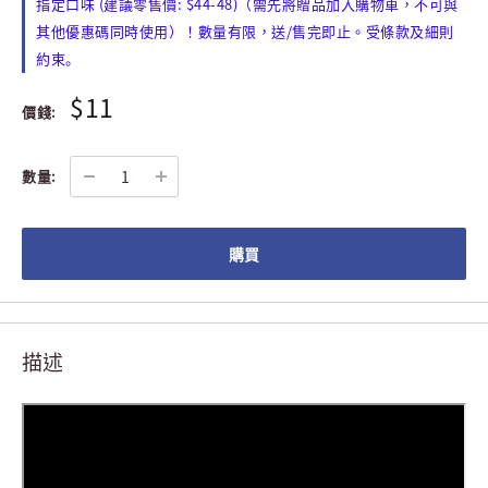
(
: $44-48)
指定口味
建議零售價
（需先將贈品加入購物車，不可與
/
其他優惠碼同時使用）！數量有限，送
售完即止。
受條款及細則
約束。
$11
價錢:
數量:
購買
描述