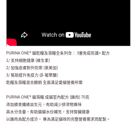
PURINA ONE® 貓乾糧及濕糧全系列含： 3重免疫防護+ 配方
1/ 支持細胞健康 (維生素)
2/ 加強皮膚對外防禦 (奧美加)
3/ 幫助提升免疫力 (β-葡聚醣)
乾糧及濕糧混合餵飼 全面滿足愛貓營養所需
PURINA ONE® 貓濕糧 成貓室內配方 (雞肉) 70克
添加膳食纖維益生元，有助減少排泄物異味
高水分含量，有助貓貓水份補充，支持腎臟健康
以雞肉為配方成分， 專為滿足貓咪的完整營養需求而配製。