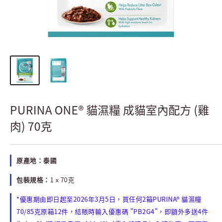
PURINA ONE® 貓濕糧 成貓室內配方 (雞
肉) 70克
原產地：泰國
包裝規格：
1 x 70克
*
2026
3
5
2
PURINA®
優惠期由即日起至
年
月
日，買任何
箱
貓濕糧
70/85
12
"PB2G4"
4
克原箱
件，結賬時輸入優惠碼
，即額外多送
件