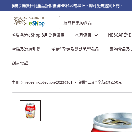
自取服務；購買任何產品折扣後滿HK$450或以上，即可免費送貨上門。
雀巢香港eShop 8月會員優惠
本週優惠
NESCAFÉ® 
雪糕及冰凍甜點
雀巢® 孕婦及嬰幼兒營養品
寵物食品及
創意食譜
主頁
redeem-collection-20230301
雀巢® 三花® 全脂淡奶150克