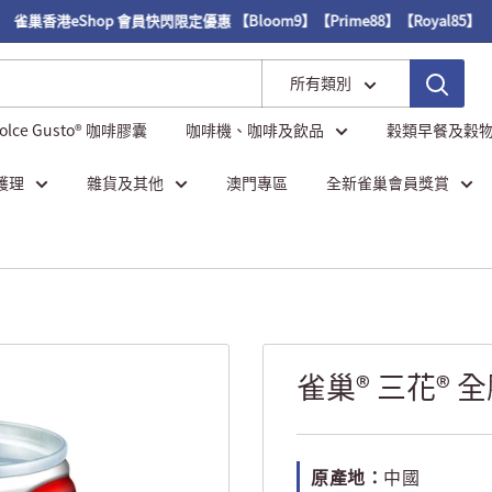
雀巢香港eShop 會員快閃限定優惠 【Bloom9】【Prime88】【Royal85】
所有類別
Dolce Gusto® 咖啡膠囊
咖啡機、咖啡及飲品
穀類早餐及穀
護理
雜貨及其他
澳門專區
全新雀巢會員獎賞
雀巢® 三花® 
原產地：
中國