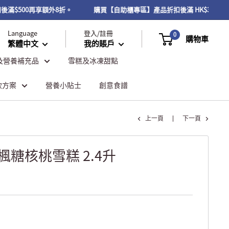
後滿$500再享額外8折。
購買【自助櫃專區】產品折扣後滿 HK$300或以
Language
登入/註冊
0
購物車
繁體中文
我的賬戶
及營養補充品
雪糕及冰凍甜點
飲方案
營養小貼士
創意食譜
上一頁
下一頁
® 楓糖核桃雪糕 2.4升