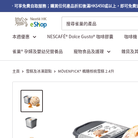
或以上，可享免費自取服務；購買任何產品折扣後滿HK$450或以上，即可免費送
本週優惠
NESCAFÉ® Dolce Gusto® 咖啡膠囊
咖啡機
雀巢® 孕婦及嬰幼兒營養品
寵物食品及護理
雜貨及
主頁
雪糕及冰凍甜點
MÖVENPICK® 楓糖核桃雪糕 2.4升