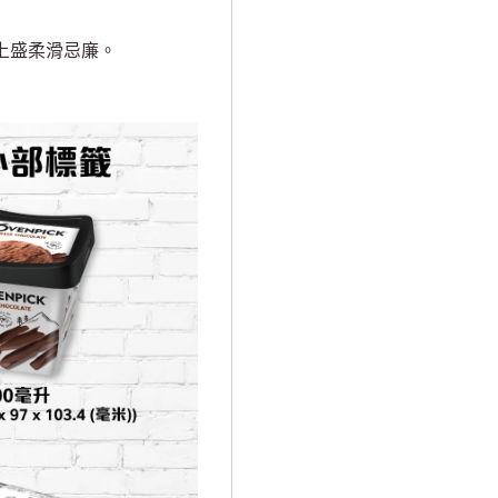
入上盛柔滑忌廉。