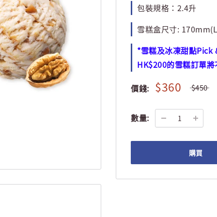
包裝規格：2.4升
雪糕盒尺寸: 170mm(L) 
*雪糕及冰凍甜點Pick
HK$200的雪糕訂單
$360
價錢:
$450
數量:
購買