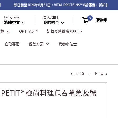
即日起至2026年8月31日，VITAL PROTEINS™ 8折優惠，折扣後滿$50
Language
登入/註冊
0
購物車
繁體中文
我的賬戶
物棒
OPTIFAST®
奶粉及營養補充品
自取專區
餐飲方案
營養小貼士
上一頁
下一頁
ON PETIT® 極尚料理包吞拿魚及蟹