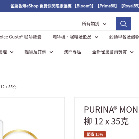
雀巢香港eShop 會員快閃限定優惠 【Bloom9】【Prime88】【Royal85】
所有類別
Dolce Gusto® 咖啡膠囊
咖啡機、咖啡及飲品
穀類早餐及穀
護理
雜貨及其他
澳門專區
全新雀巢會員獎賞
2 x 35克
PURINA® M
柳 12 x 35克
節省 15%