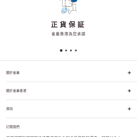
正貨保証
雀巢香港為您承諾
關於雀巢
雀巢集團起源於1866年的瑞士，目前是全球領先的「營養、健康、
幸福生活」企業。雀巢的目標是「我們充分發掘食品的力量，提升
關於雀巢香港
每個個體的生活品質，無論現在還是未來」。
關於雀巢香港
資訊
雀巢香港創造共享價值
聯絡我們
付款及送貨
私隱聲明
訂閱我們
退貨或更換
註冊NESCAFÉ® Dolce Gusto®咖啡機
常見問題