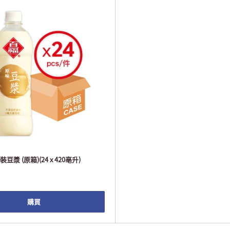
漿 (原箱)(24 x 420亳升)
購買