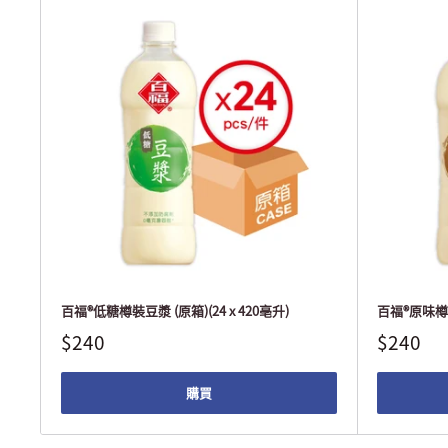
百福®低糖樽裝豆漿 (原箱)(24 x 420亳升)
百福®原味樽裝豆
$240
$240
購買