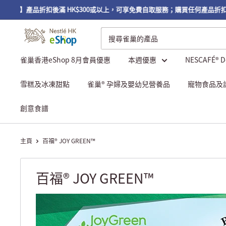
區】產品折扣後滿 HK$300或以上，可享免費自取服務；購買任何產品折扣後滿
雀巢香港eShop 8月會員優惠
本週優惠
NESCAFÉ® 
雪糕及冰凍甜點
雀巢® 孕婦及嬰幼兒營養品
寵物食品及
創意食譜
主頁
百福® JOY GREEN™
百福® JOY GREEN™