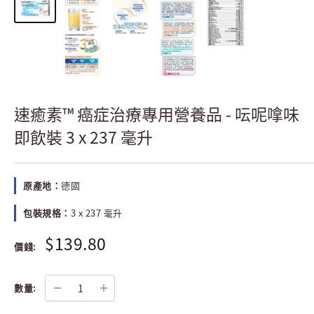
速癒素™ 癌症治療專用營養品 - 呍呢嗱味
即飲裝 3 x 237 毫升
原產地：
德國
包裝規格：
3 x 237 毫升
$139.80
價錢:
數量: