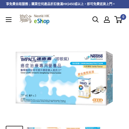
上，可享免費自取服務；購買任何產品折扣後滿HK$450或以上，即可免費送貨上門。
即
0