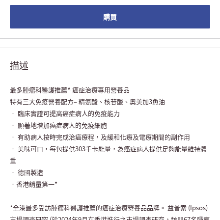
購買
描述
最多腫瘤科醫護推薦^ 癌症治療專用營養品
特有三大免疫營養配方– 精氨酸、核苷酸、奧美加3魚油
• 臨床實證可提高癌症病人的免疫能力
• 顯著地增加癌症病人的免疫細胞
• 有助病人按時完成治癌療程，及緩和化療及電療期間的副作用
• 美味可口，每包提供303千卡能量，為癌症病人提供足夠能量維持體
重
• 德國製造
•香港銷量第一*
*全港最多受訪腫瘤科醫護推薦的癌症治療營養品品牌。 益普索 (Ipsos)
市場調查研究 (於2024年9月在香港進行之市場調查研究，訪問67名腫瘤