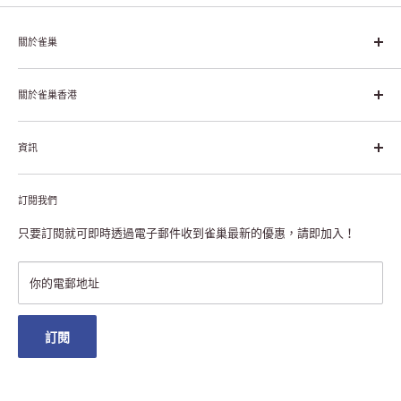
關於雀巢
雀巢集團起源於1866年的瑞士，目前是全球領先的「營養、健康、
幸福生活」企業。雀巢的目標是「我們充分發掘食品的力量，提升
關於雀巢香港
每個個體的生活品質，無論現在還是未來」。
關於雀巢香港
資訊
雀巢香港創造共享價值
聯絡我們
付款及送貨
私隱聲明
訂閱我們
退貨或更換
註冊NESCAFÉ® Dolce Gusto®咖啡機
常見問題
只要訂閱就可即時透過電子郵件收到雀巢最新的優惠，請即加入！
條款及細則
雀巢會員獎賞
你的電郵地址
澳門地區送貨
訂閱