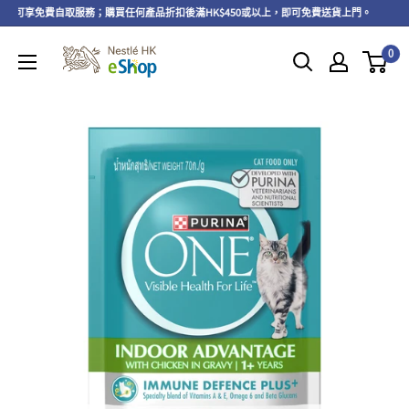
上，可享免費自取服務；購買任何產品折扣後滿HK$450或以上，即可免費送貨上門。
即
0