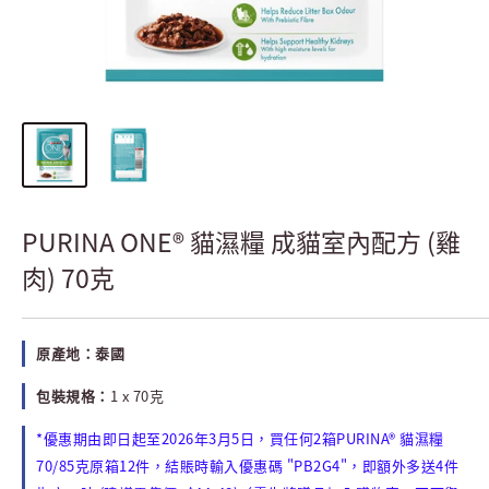
PURINA ONE® 貓濕糧 成貓室內配方 (雞
肉) 70克
原產地：泰國
包裝規格：
1 x 70克
*
2026
3
5
2
PURINA®
優惠期由即日起至
年
月
日，買任何
箱
貓濕糧
70/85
12
"PB2G4"
4
克原箱
件，結賬時輸入優惠碼
，即額外多送
件