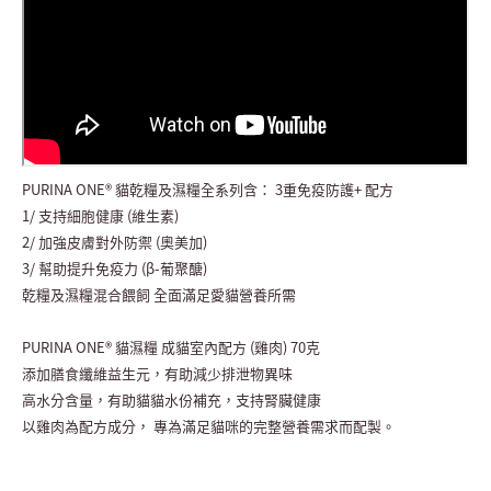
PURINA ONE® 貓乾糧及濕糧全系列含： 3重免疫防護+ 配方
1/ 支持細胞健康 (維生素)
2/ 加強皮膚對外防禦 (奧美加)
3/ 幫助提升免疫力 (β-葡聚醣)
乾糧及濕糧混合餵飼 全面滿足愛貓營養所需
PURINA ONE® 貓濕糧 成貓室內配方 (雞肉) 70克
添加膳食纖維益生元，有助減少排泄物異味
高水分含量，有助貓貓水份補充，支持腎臟健康
以雞肉為配方成分， 專為滿足貓咪的完整營養需求而配製。