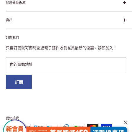
幸福生活」企業。雀巢的目標是「我們充分發掘食品的力量，提升
關於雀巢香港
每個個體的生活品質，無論現在還是未來」。
關於雀巢香港
資訊
雀巢香港創造共享價值
聯絡我們
付款及送貨
私隱聲明
訂閱我們
退貨或更換
註冊NESCAFÉ® Dolce Gusto®咖啡機
常見問題
只要訂閱就可即時透過電子郵件收到雀巢最新的優惠，請即加入！
條款及細則
雀巢會員獎賞
你的電郵地址
澳門地區送貨
訂閱
我們接受