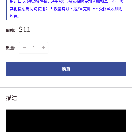
(
: $44-48)
指定口味
建議零售價
（需先將贈品加入購物車，不可與
/
其他優惠碼同時使用）！數量有限，送
售完即止。
受條款及細則
約束。
$11
價錢:
數量:
購買
描述