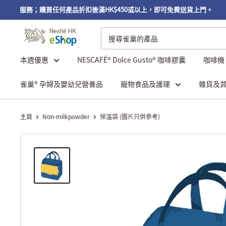
費自取服務；購買任何產品折扣後滿HK$450或以上，即可免費送貨上門。
本週優惠
NESCAFÉ® Dolce Gusto® 咖啡膠囊
咖啡機
雀巢® 孕婦及嬰幼兒營養品
寵物食品及護理
雜貨及
主頁
Non-milkpowder
保溫袋 (圖片只供參考)