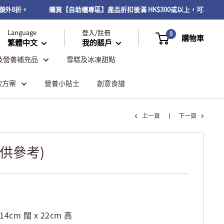
額外8折。
購買【自助櫃專區】產品折扣後滿 HK$300或以上，可享免費
Language
登入/註冊
0
購物車
繁體中文
我的賬戶
及營養補充品
雪糕及冰凍甜點
飲方案
營養小貼士
創意食譜
上一頁
下一頁
供參考)
 14cm 闊 x 22cm 高