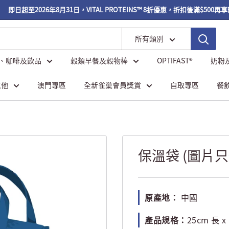
即日起至2026年8月31日，VITAL PROTEINS™ 8折優惠，折扣後滿$500再享
所有類別
、咖啡及飲品
穀類早餐及穀物棒
OPTIFAST®
奶粉
其他
澳門專區
全新雀巢會員獎賞
自取專區
餐
保溫袋 (圖片只
原產地：
中國
產品規格：
25cm 長 x