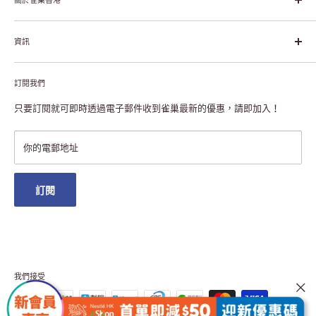
每個個體的生活品質，無論現在還是未來」。
關於雀巢香港
資訊
雀巢香港創造共享價值
聯絡我們
付款及送貨
私隱聲明
訂閱我們
退貨或更換
註冊NESCAFÉ® Dolce Gusto®咖啡機
常見問題
只要訂閱就可即時透過電子郵件收到雀巢最新的優惠，請即加入！
條款及細則
雀巢會員獎賞
你的電郵地址
澳門地區送貨
訂閱
我們接受