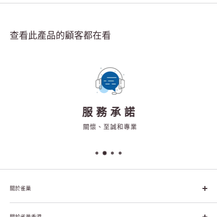
查看此產品的顧客都在看
服務承諾
關懷、至誠和專業
關於雀巢
雀巢集團起源於1866年的瑞士，目前是全球領先的「營養、健康、
幸福生活」企業。雀巢的目標是「我們充分發掘食品的力量，提升
關於雀巢香港