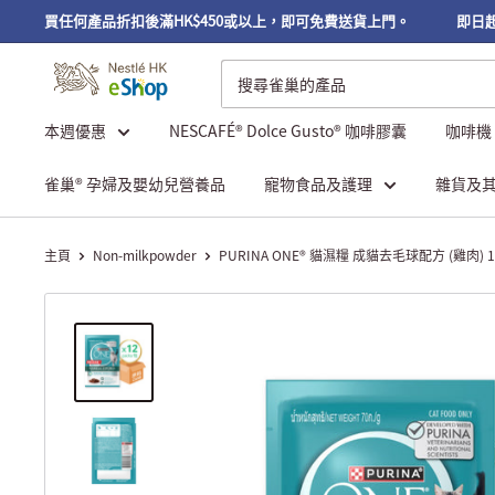
務；購買任何產品折扣後滿HK$450或以上，即可免費送貨上門。
即日起至2
本週優惠
NESCAFÉ® Dolce Gusto® 咖啡膠囊
咖啡機
雀巢® 孕婦及嬰幼兒營養品
寵物食品及護理
雜貨及
主頁
Non-milkpowder
PURINA ONE® 貓濕糧 成貓去毛球配方 (雞肉) 12