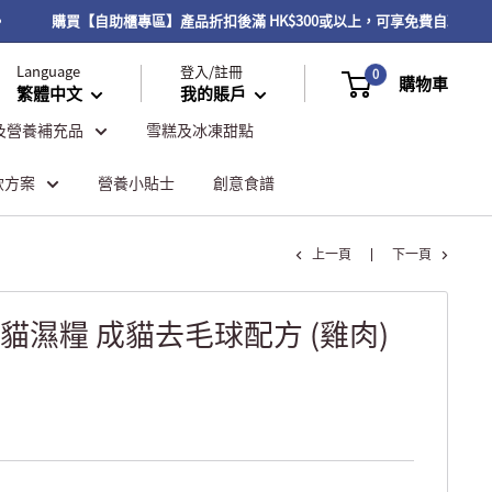
購買【自助櫃專區】產品折扣後滿 HK$300或以上，可享免費自取服務；
Language
登入/註冊
0
購物車
繁體中文
我的賬戶
及營養補充品
雪糕及冰凍甜點
飲方案
營養小貼士
創意食譜
上一頁
下一頁
E® 貓濕糧 成貓去毛球配方 (雞肉)