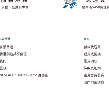
關懷、至誠和專業
購物滿$450免運
雀巢香港
資訊
雀巢香港
付款及送貨
香港創造共享價值
退貨或更換
我們
常見問題
聲明
條款及細則
ESCAFÉ® Dolce Gusto®咖啡機
雀巢會員獎賞
澳門地區送貨