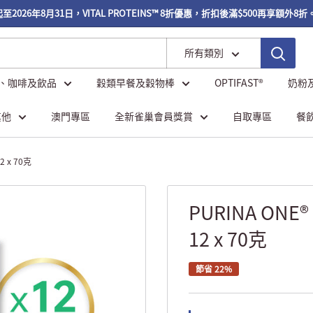
026年8月31日，VITAL PROTEINS™ 8折優惠，折扣後滿$500再享額外8折。
所有類別
、咖啡及飲品
穀類早餐及穀物棒
OPTIFAST®
奶粉
其他
澳門專區
全新雀巢會員獎賞
自取專區
餐
 x 70克
PURINA ON
12 x 70克
節省 22%