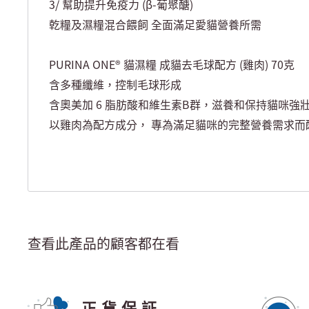
3/ 幫助提升免疫力 (β-葡聚醣)
乾糧及濕糧混合餵飼 全面滿足愛貓營養所需
PURINA ONE® 貓濕糧 成貓去毛球配方 (雞肉) 70克
含多種纖維，控制毛球形成
含奧美加 6 脂肪酸和維生素B群，滋養和保持貓咪強
以雞肉為配方成分， 專為滿足貓咪的完整營養需求而
查看此產品的顧客都在看
正貨保証