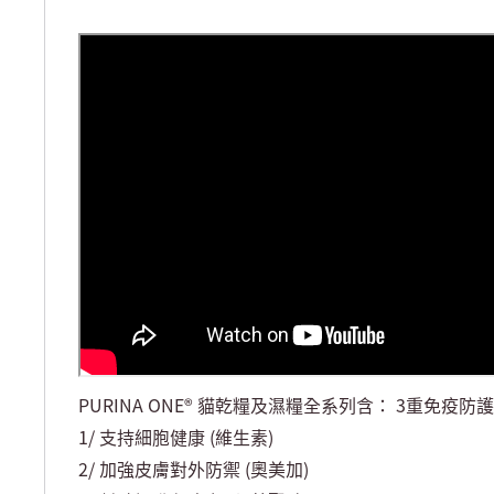
PURINA ONE® 貓乾糧及濕糧全系列含： 3重免疫防護
1/ 支持細胞健康 (維生素)
2/ 加強皮膚對外防禦 (奧美加)