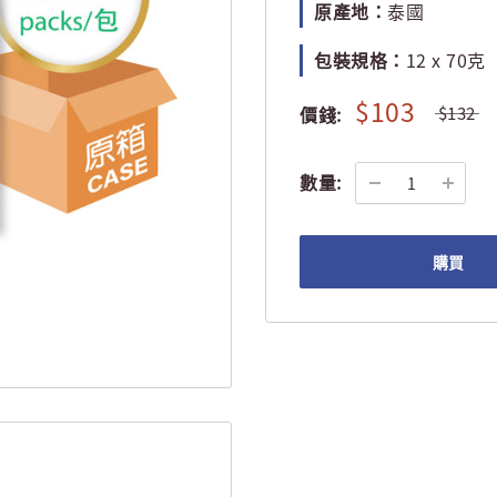
原產地：
泰國
包裝規格：
12 x 70克
$103
價錢:
$132
數量:
購買