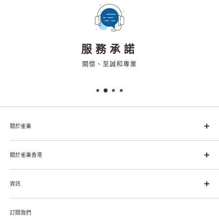
服務承諾
關懷、至誠和專業
關於雀巢
雀巢集團起源於1866年的瑞士，目前是全球領先的「營養、健康、
幸福生活」企業。雀巢的目標是「我們充分發掘食品的力量，提升
關於雀巢香港
每個個體的生活品質，無論現在還是未來」。
關於雀巢香港
資訊
雀巢香港創造共享價值
聯絡我們
付款及送貨
私隱聲明
訂閱我們
退貨或更換