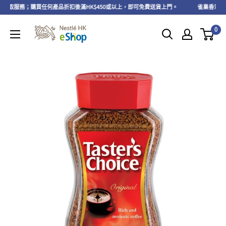
費自取服務；購買任何產品折扣後滿HK$450或以上，即可免費送貨上門。
雀巢香港eSh
0