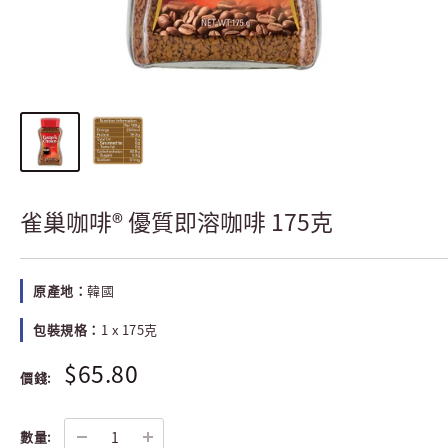
雀巢咖啡® 優質即溶咖啡 175克
原產地：
韓國
包裝規格：
1 x 175克
$65.80
價錢:
數量: