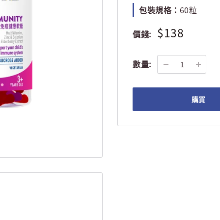
包裝規格：
60粒
$138
價錢:
數量:
購買