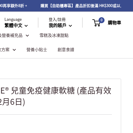
00再享額外8折。
購買【自助櫃專區】產品折扣後滿 HK$300或以上，可
Language
登入/註冊
0
購物車
繁體中文
我的賬戶
及營養補充品
雪糕及冰凍甜點
飲方案
營養小貼士
創意食譜
ARE® 兒童免疫健康軟糖 (產品有效
2月6日)