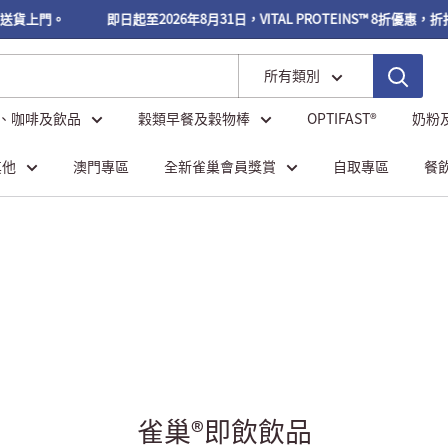
送貨上門。
即日起至2026年8月31日，VITAL PROTEINS™ 8折優惠，
所有類別
、咖啡及飲品
穀類早餐及穀物棒
OPTIFAST®
奶粉
其他
澳門專區
全新雀巢會員獎賞
自取專區
餐
雀巢®即飲飲品