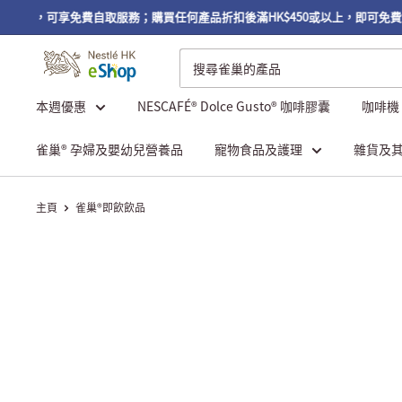
0或以上，可享免費自取服務；購買任何產品折扣後滿HK$450或以上，即可免費
本週優惠
NESCAFÉ® Dolce Gusto® 咖啡膠囊
咖啡機
雀巢® 孕婦及嬰幼兒營養品
寵物食品及護理
雜貨及
主頁
雀巢®即飲飲品