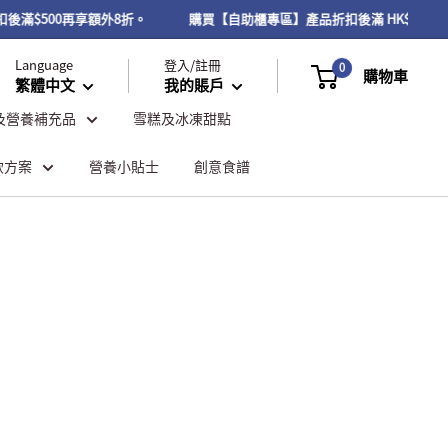
折扣後滿$500再享額外8折。
購買【自助櫃專區】產品折扣後滿 HK$300
Language
登入/註冊
0
購物車
繁體中文
我的賬戶
及營養補充品
雪糕及冰凍甜點
飲方案
營養小貼士
創意食譜