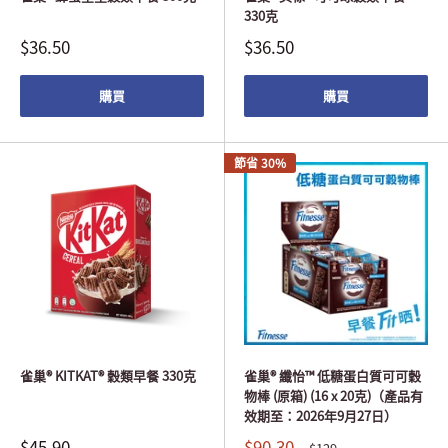
330克
$36.50
$36.50
購買
購買
節省 30%
雀巢® KITKAT® 穀類早餐 330克
雀巢® 纖怡™ 低糖蛋白質可可穀
物棒 (原箱) (16 x 20克)（產品有
效期至：2026年9月27日）
$45.90
$90.30