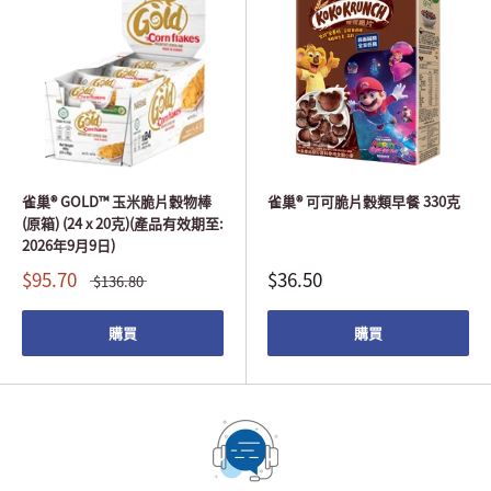
雀巢® GOLD™ 玉米脆片穀物棒
雀巢® 可可脆片穀類早餐 330克
(原箱) (24 x 20克)(產品有效期至:
2026年9月9日)
$95.70
$36.50
$136.80
購買
購買