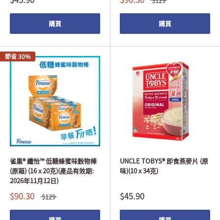
$129
購買
購買
節省 30%
雀巢® 纖怡™ 低糖蜂蜜味穀物棒
UNCLE TOBYS® 即食燕麥片 (原
(原箱) (16 x 20克)(產品有效期:
味)(10 x 34克)
2026年11月12日)
$90.30
$45.90
$129
購買
購買