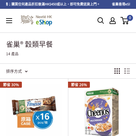
服務；購買任何產品折扣後滿HK$450或以上，即可免費送貨上門。
雀巢香港eShop 會
0
雀巢® 穀類早餐
14 產品
排序方式
節省 30%
節省 26%