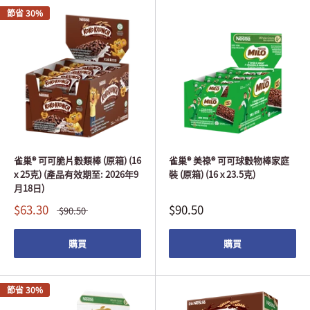
節省 30%
雀巢® 可可脆片穀類棒 (原箱) (16
雀巢® 美祿® 可可球穀物棒家庭
x 25克) (產品有效期至: 2026年9
裝 (原箱) (16 x 23.5克)
月18日)
$63.30
$90.50
$90.50
購買
購買
節省 30%