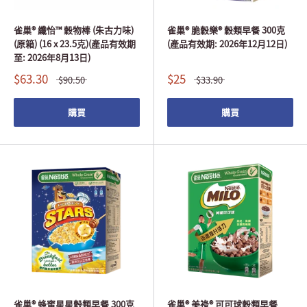
雀巢® 纖怡™ 穀物棒 (朱古力味)
雀巢® 脆穀樂® 穀類早餐 300克
(原箱) (16 x 23.5克)(產品有效期
(產品有效期: 2026年12月12日)
至: 2026年8月13日)
$63.30
$25
$90.50
$33.90
購買
購買
雀巢® 蜂蜜星星穀類早餐 300克
雀巢® 美祿® 可可球穀類早餐