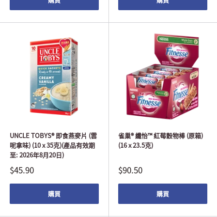
UNCLE TOBYS® 即食燕麥片 (雲
雀巢® 纖怡™ 紅莓穀物棒 (原箱)
呢拿味) (10 x 35克)(產品有效期
(16 x 23.5克)
至: 2026年8月20日)
$45.90
$90.50
購買
購買