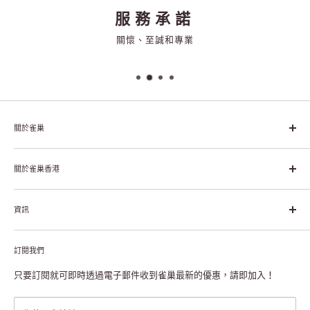
免運費
購物滿$450免運費
關於雀巢
雀巢集團起源於1866年的瑞士，目前是全球領先的「營養、健康、
幸福生活」企業。雀巢的目標是「我們充分發掘食品的力量，提升
關於雀巢香港
每個個體的生活品質，無論現在還是未來」。
關於雀巢香港
資訊
雀巢香港創造共享價值
聯絡我們
付款及送貨
私隱聲明
訂閱我們
退貨或更換
註冊NESCAFÉ® Dolce Gusto®咖啡機
常見問題
只要訂閱就可即時透過電子郵件收到雀巢最新的優惠，請即加入！
條款及細則