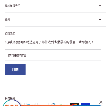
幸福生活」企業。雀巢的目標是「我們充分發掘食品的力量，提升
關於雀巢香港
每個個體的生活品質，無論現在還是未來」。
關於雀巢香港
資訊
雀巢香港創造共享價值
聯絡我們
付款及送貨
私隱聲明
訂閱我們
退貨或更換
註冊NESCAFÉ® Dolce Gusto®咖啡機
常見問題
只要訂閱就可即時透過電子郵件收到雀巢最新的優惠，請即加入！
條款及細則
雀巢會員獎賞
你的電郵地址
澳門地區送貨
訂閱
我們接受