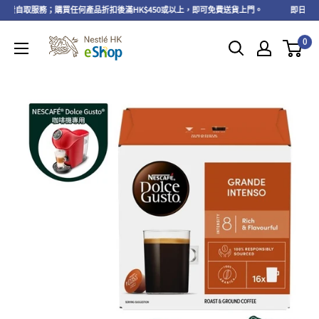
享免費自取服務；購買任何產品折扣後滿HK$450或以上，即可免費送貨上門。
即日起至2
0