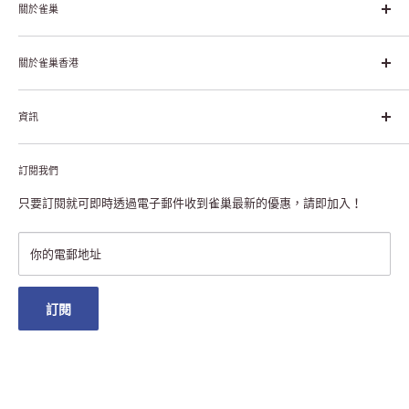
關於雀巢
雀巢集團起源於1866年的瑞士，目前是全球領先的「營養、健康、
幸福生活」企業。雀巢的目標是「我們充分發掘食品的力量，提升
關於雀巢香港
每個個體的生活品質，無論現在還是未來」。
關於雀巢香港
資訊
雀巢香港創造共享價值
聯絡我們
付款及送貨
私隱聲明
訂閱我們
退貨或更換
註冊NESCAFÉ® Dolce Gusto®咖啡機
常見問題
只要訂閱就可即時透過電子郵件收到雀巢最新的優惠，請即加入！
條款及細則
雀巢會員獎賞
你的電郵地址
澳門地區送貨
訂閱