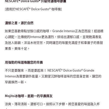
NESCAFÉ® Dolce Gusto® 升級特濃咖啡膠囊
[適用於NESCAFÉ® Dolce Gusto® 咖啡機]
濃郁之意，源於自然
如果您喜歡帶點甘醇口感的咖啡，Grande Intenso正為您而設！經過精
心調配，比傳統的Intenso更為濃烈，烘培出濃郁口感，呈現飽滿香氣
及迷人餘韻，洋溢木材芬芳，同時讓您的味蕾充滿提子和車厘子的香甜
果香，美味十足。
用強勁的味道喚醒您的早晨
不只是要醒來 ，而是要起來！ NESCAFÉ® Dolce Gusto® Grande
Intenso為需要額外能量，又期望沉醉咖啡滋味的您度身定做，讓您的
早晨煥然一新。
Mojito冰咖啡 – 星期一的早晨隊友
涼爽、薄荷清新、濃郁可口。按照以下步驟，將您喜愛的味道融入杯