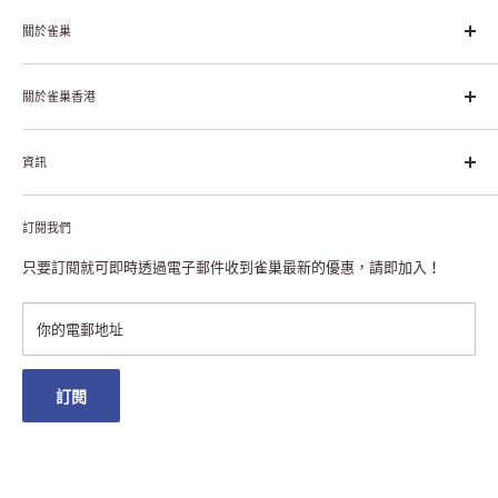
關於雀巢
雀巢集團起源於1866年的瑞士，目前是全球領先的「營養、健康、
幸福生活」企業。雀巢的目標是「我們充分發掘食品的力量，提升
關於雀巢香港
每個個體的生活品質，無論現在還是未來」。
關於雀巢香港
資訊
雀巢香港創造共享價值
聯絡我們
付款及送貨
私隱聲明
訂閱我們
退貨或更換
註冊NESCAFÉ® Dolce Gusto®咖啡機
常見問題
只要訂閱就可即時透過電子郵件收到雀巢最新的優惠，請即加入！
條款及細則
雀巢會員獎賞
你的電郵地址
澳門地區送貨
訂閱