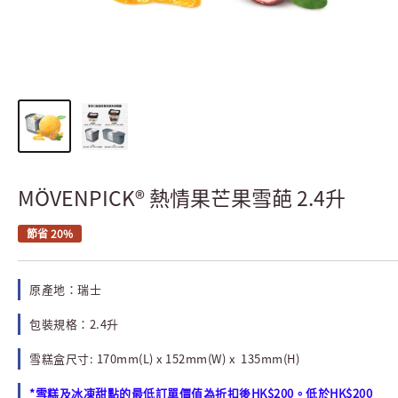
MÖVENPICK® 熱情果芒果雪葩 2.4升
節省 20%
原產地：瑞士
包裝規格：2.4升
雪糕盒尺寸: 170mm(L) x 152mm(W) x 135mm(H)
*雪糕及冰凍甜點的最低訂單價值為折扣後HK$200。低於HK$200